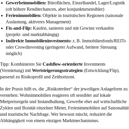
Gewerbeimmobilien:
Büroflächen, Einzelhandel, Lager/Logistik
(oft höhere Renditechancen, aber konjunktursensibler)
Ferienimmobilien:
Objekte in touristischen Regionen (saisonale
Auslastung, aktiveres Management)
Fix-and-Flip:
Kaufen, sanieren und mit Gewinn verkaufen
(projekt- und marktabhängig)
Indirekte Immobilieninvestments:
z. B. Immobilienfonds/REITs
oder Crowdinvesting (geringerer Aufwand, breitere Streuung
möglich)
Tipp: Kombinieren Sie
Cashflow-orientierte
Investments
(Vermietung) mit
Wertsteigerungsstrategien
(Entwicklung/Flip),
passend zu Risikoprofil und Zeithorizont.
In der Praxis hilft es, die „Risikotreiber“ der jeweiligen Anlageform zu
verstehen: Wohnimmobilien reagieren oft sensibler auf lokale
Mietpreisregeln und Instandhaltung, Gewerbe eher auf wirtschaftliche
Zyklen und Bonität einzelner Mieter, Ferienimmobilien auf Saisonalität
und touristische Nachfrage. Wer bewusst mischt, reduziert die
Abhängigkeit von einem einzigen Marktmechanismus.