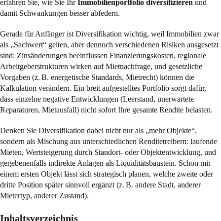
erfahren Sie, wie Sie Ihr
Immobilienportfolio diversifizieren
und
damit Schwankungen besser abfedern.
Gerade für Anfänger ist Diversifikation wichtig, weil Immobilien zwar
als „Sachwert“ gelten, aber dennoch verschiedenen Risiken ausgesetzt
sind: Zinsänderungen beeinflussen Finanzierungskosten, regionale
Arbeitgeberstrukturen wirken auf Mietnachfrage, und gesetzliche
Vorgaben (z. B. energetische Standards, Mietrecht) können die
Kalkulation verändern. Ein breit aufgestelltes Portfolio sorgt dafür,
dass einzelne negative Entwicklungen (Leerstand, unerwartete
Reparaturen, Mietausfall) nicht sofort Ihre gesamte Rendite belasten.
Denken Sie Diversifikation dabei nicht nur als „mehr Objekte“,
sondern als Mischung aus unterschiedlichen Renditetreibern: laufende
Mieten, Wertsteigerung durch Standort- oder Objektentwicklung, und
gegebenenfalls indirekte Anlagen als Liquiditätsbaustein. Schon mit
einem ersten Objekt lässt sich strategisch planen, welche zweite oder
dritte Position später sinnvoll ergänzt (z. B. andere Stadt, anderer
Mietertyp, anderer Zustand).
Inhaltsverzeichnis