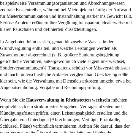
beispielsweise Versammlungsorganisation und Abrechnungswesen
zentrale Kostentreiber, während bei Mietobjekten häufig der Aufwand
für Mieterkommunikation und Instandhaltung stärker ins Gewicht fällt.
Seriöse Anbieter erläutern ihre Vergütung transparent, idealerweise mit
klaren Pauschalen und definierten Zusatzleistungen.
In Angeboten lohnt es sich, genau hinzusehen: Was ist in der
Grundvergütung enthalten, und welche Leistungen werden als
Zusatzhonorar abgerechnet (z. B. größere Sanierungsbegleitung,
gerichtliche Verfahren, außergewöhnlich viele Eigentümerwechsel,
Sonderversammlungen)? Transparenz schützt vor Missverständnissen
und macht unterschiedliche Anbieter vergleichbar. Gleichzeitig sollte
klar sein, wie die Verwaltung mit Dienstleisterkosten umgeht, etwa bei
Angebotseinholung, Vergabe und Rechnungsprüfung.
Wenn Sie die
Hausverwaltung in Rheinstetten wechseln
möchten,
empfiehlt sich ein strukturiertes Vorgehen: Vertragslaufzeiten und
Kündigungsfristen prüfen, einen Leistungsabgleich erstellen und die
Übergabe von Unterlagen (Abrechnungen, Verträge, Protokolle,
Schlüssel, Pläne) verbindlich terminieren. Achten Sie darauf, dass der
neue Verwalter die Übernahme aktiv begleitet und fehlende