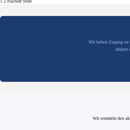
Seitennummerierung
1
2
Nächste Seite
der
Beiträge
Wir haben Zugang zu Ob
diskret
Wir ermitteln den ak