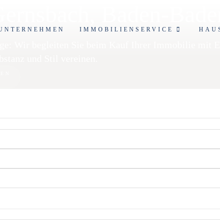
 Gernsbach, Baden-Bad
UNTERNEHMEN
IMMOBILIENSERVICE
HAU
age: Wir begleiten Sie beim Kauf Ihrer Immobilie mit 
stanz und Stil vereinen.
DEN