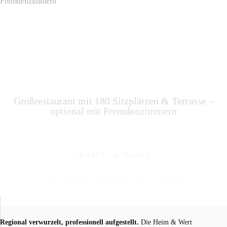
Großrestaurant mit 180 Sitzplätzen & Terrasse –
optional mit Fremdenzimmern
|
ID 547-1
4.760,00 €
VERFÜGBARE IMMOBILIEN ANZEIGEN
Regional verwurzelt, professionell aufgestellt.
Die Heim & Wert