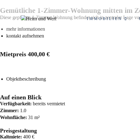
Gemütliche 1-Zimmer-Wohnung mitten im Zen
Diese gepflegte 1-Zimmer-Wohnung befindet sich in zentraler Lage vo
IMMOBILIEN
mehr informationen
kontakt aufnehmen
Mietpreis
400,00 €
Objektbeschreibung
Auf einen Blick
Verfügbarkeit:
bereits vermietet
Zimmer:
1.0
Wohnfläche:
31 m²
Preisgestaltung
Kaltmiete:
400 €