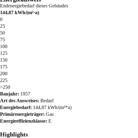
Endenergiebedarf dieses Gebäudes
144,87
kWh/(m²·a)
0
25
50
75
100
125
150
175
200
225
>250
Baujahr:
1957
Art des Ausweises:
Bedarf
Energiebedarf:
144,87 kWh/(m²*a)
Primärenergieträger:
Gas
Energieeffizienzklasse:
E
Highlights