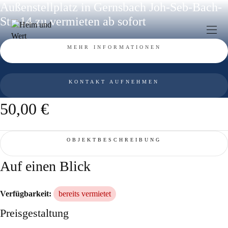
Zum
Außenstellplatz in Gernsbach Joh-Seb-Bach-
Inhalt
Str. 14 zu vermieten ab sofort
springen
MEHR INFORMATIONEN
KONTAKT AUFNEHMEN
50,00 €
OBJEKTBESCHREIBUNG
Auf einen Blick
Verfügbarkeit:
bereits vermietet
Preisgestaltung