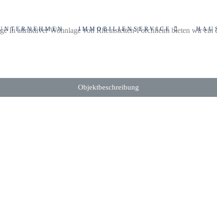
UNTERNEHMEN
IMMOBILIENSERVICE
HAU
 In attraktiver Wohnlage von Rheinstetten-Forchheim bieten wir ein c
Objektbeschreibung