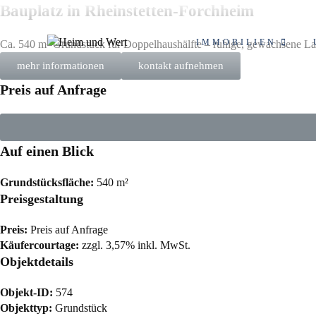
Zum
Bauplatz in Rheinstetten-Forchheim
Inhalt
springen
IMMOBILIEN
Ca. 540 m² Grundstück für Doppelhaushälfte – ruhige, gewachsene Lage
mehr informationen
kontakt aufnehmen
Preis auf Anfrage
Auf einen Blick
Grundstücksfläche:
540 m²
Preisgestaltung
Preis:
Preis auf Anfrage
Käufercourtage:
zzgl. 3,57% inkl. MwSt.
Objektdetails
Objekt-ID:
574
Objekttyp:
Grundstück