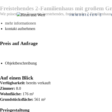
Freistehendes 2-Familienhaus mit großem Gr
Wir präsentieren Ihnen ein leerstehendes, freistehendes 2-Familienhaus
IMMOBILIEN
mehr informationen
kontakt aufnehmen
Preis auf Anfrage
Objektbeschreibung
Auf einen Blick
Verfügbarkeit:
bereits verkauft
Zimmer:
8.0
Wohnfläche:
176 m²
Grundstücksfläche:
561 m²
Preisgestaltung