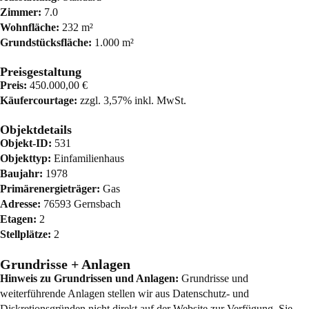
Zimmer:
7.0
Wohnfläche:
232 m²
Grundstücksfläche:
1.000 m²
Preisgestaltung
Preis:
450.000,00 €
Käufercourtage:
zzgl. 3,57% inkl. MwSt.
Objektdetails
Objekt-ID:
531
Objekttyp:
Einfamilienhaus
Baujahr:
1978
Primärenergieträger:
Gas
Adresse:
76593 Gernsbach
Etagen:
2
Stellplätze:
2
Grundrisse + Anlagen
Hinweis zu Grundrissen und Anlagen:
Grundrisse und
weiterführende Anlagen stellen wir aus Datenschutz- und
Diskretionsgründen nicht direkt auf der Website zur Verfügung. Sie