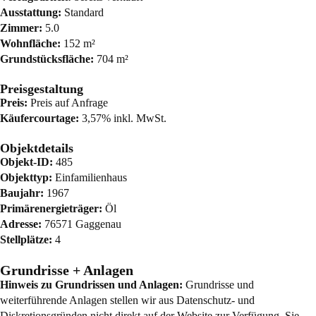
Ausstattung:
Standard
Zimmer:
5.0
Wohnfläche:
152 m²
Grundstücksfläche:
704 m²
Preisgestaltung
Preis:
Preis auf Anfrage
Käufercourtage:
3,57% inkl. MwSt.
Objektdetails
Objekt-ID:
485
Objekttyp:
Einfamilienhaus
Baujahr:
1967
Primärenergieträger:
Öl
Adresse:
76571 Gaggenau
Stellplätze:
4
Grundrisse + Anlagen
Hinweis zu Grundrissen und Anlagen:
Grundrisse und
weiterführende Anlagen stellen wir aus Datenschutz- und
Diskretionsgründen nicht direkt auf der Website zur Verfügung. Sie