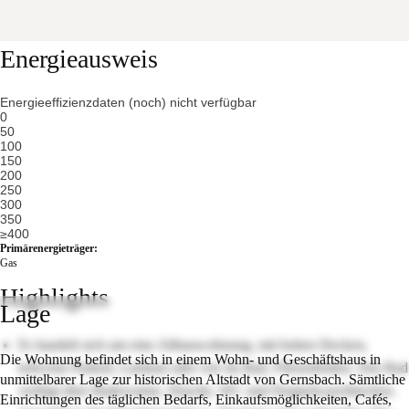
Energieausweis
Energieeffizienzdaten (noch) nicht verfügbar
0
50
100
150
200
250
300
350
≥400
Primärenergieträger:
Gas
Highlights
Lage
Es handelt sich um eine Altbauwohnung, mit hohen Decken,
Die Wohnung befindet sich in einem Wohn- und Geschäftshaus in
teilweise Parkett, Laminat oder wie im Bad, Fliesenböden. Das Bad
unmittelbarer Lage zur historischen Altstadt von Gernsbach. Sämtliche
verfügt über Badewanne, Dusche, WC und Doppelwaschbecken.
Einrichtungen des täglichen Bedarfs, Einkaufsmöglichkeiten, Cafés,