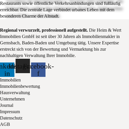
Anschlüsse für Waschmaschine u, Trockner sind vorhanden. Die
Restaurants sowie öffentliche Verkehrsanbindungen sind fußläufig
Einbauküche verfügt über Elektroherd, Backofen, Spülmaschine
erreichbar. Die zentrale Lage verbindet urbanes Leben mit dem
sowie Kühl u. Gefrierschrank.
besonderen Charme der Altstadt.
Regional verwurzelt, professionell aufgestellt.
Die Heim & Wert
Immobilien GmbH ist seit über 30 Jahren als Immobilienmakler in
Gernsbach, Baden-Baden und Umgebung tätig. Unsere Expertise
erstreckt sich von der Bewertung und Vermarktung bis zur
nachhaltigen Verwaltung Ihrer Immobilie.
nkedin-
Instagram
Facebook-
in
f
Immobilien
Immobilienbewertung
Hausverwaltung
Unternehmen
Journal
Impressum
Datenschutz
AGB