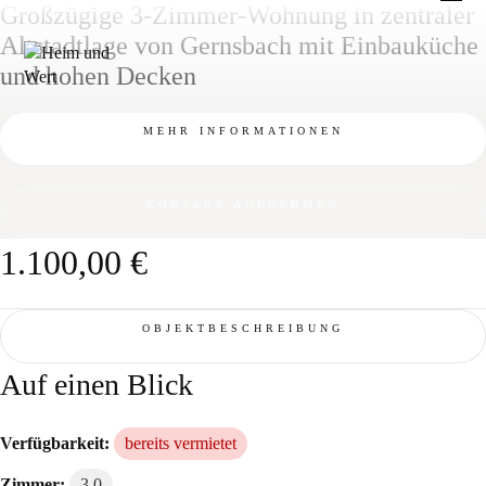
Zum
Großzügige 3-Zimmer-Wohnung in zentraler
Inhalt
Altstadtlage von Gernsbach mit Einbauküche
springen
und hohen Decken
MEHR INFORMATIONEN
KONTAKT AUFNEHMEN
1.100,00 €
OBJEKTBESCHREIBUNG
Auf einen Blick
Verfügbarkeit:
bereits vermietet
Zimmer:
3.0