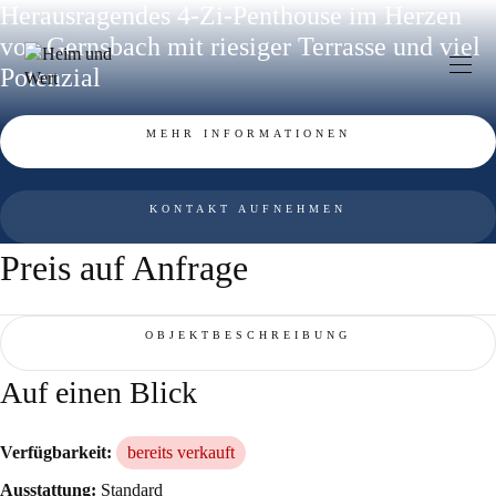
Zum
Herausragendes 4-Zi-Penthouse im Herzen
Inhalt
von Gernsbach mit riesiger Terrasse und viel
springen
Potenzial
MEHR INFORMATIONEN
KONTAKT AUFNEHMEN
Preis auf Anfrage
OBJEKTBESCHREIBUNG
Auf einen Blick
Verfügbarkeit:
bereits verkauft
Ausstattung:
Standard