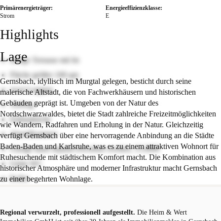
Primärenergieträger:
Energieeffizienzklasse:
Strom
E
Highlights
Lage
riesige Terrasse mit Ist
Fläche größer 100 qm
Gernsbach, idyllisch im Murgtal gelegen, besticht durch seine
zwei Loggien
malerische Altstadt, die von Fachwerkhäusern und historischen
Gebäuden geprägt ist. Umgeben von der Natur des
Aufzug
Nordschwarzwaldes, bietet die Stadt zahlreiche Freizeitmöglichkeiten
Einbauküche
wie Wandern, Radfahren und Erholung in der Natur. Gleichzeitig
Abstellkammer
verfügt Gernsbach über eine hervorragende Anbindung an die Städte
Baden-Baden und Karlsruhe, was es zu einem attraktiven Wohnort für
Garage kann separat erworben werden, 15.000€
Ruhesuchende mit städtischem Komfort macht. Die Kombination aus
Gäste WC
historischer Atmosphäre und moderner Infrastruktur macht Gernsbach
Keller
zu einer begehrten Wohnlage.
Regional verwurzelt, professionell aufgestellt.
Die Heim & Wert