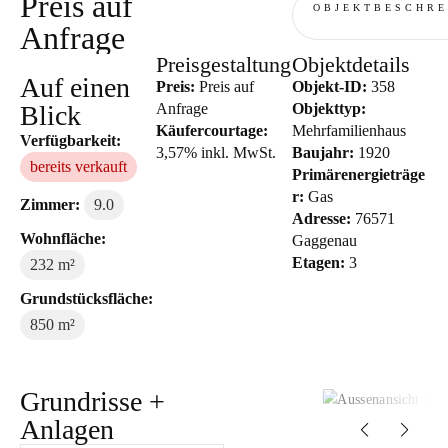
Preis auf
OBJEKTBESCHRE
Anfrage
Preisgestaltung
Objektdetails
Auf einen
Preis:
Preis auf
Objekt-ID:
358
Blick
Anfrage
Objekttyp:
Käufercourtage:
Mehrfamilienhaus
Verfügbarkeit:
3,57% inkl. MwSt.
Baujahr:
1920
bereits verkauft
Primärenergieträge
r:
Gas
Zimmer:
9.0
Adresse:
76571
Wohnfläche:
Gaggenau
Etagen:
3
232 m²
Grundstücksfläche:
850 m²
Grundrisse +
Anlagen