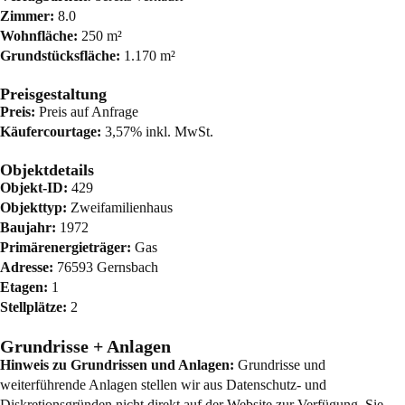
Zimmer:
8.0
Wohnfläche:
250 m²
Grundstücksfläche:
1.170 m²
Preisgestaltung
Preis:
Preis auf Anfrage
Käufercourtage:
3,57% inkl. MwSt.
Objektdetails
Objekt-ID:
429
Objekttyp:
Zweifamilienhaus
Baujahr:
1972
Primärenergieträger:
Gas
Adresse:
76593 Gernsbach
Etagen:
1
Stellplätze:
2
Grundrisse + Anlagen
Hinweis zu Grundrissen und Anlagen:
Grundrisse und
weiterführende Anlagen stellen wir aus Datenschutz- und
Diskretionsgründen nicht direkt auf der Website zur Verfügung. Sie