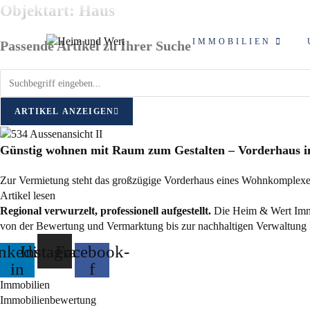
Zum
Objektart: Haus
Inhalt
springen
IMMOBILIEN
Passende Artikel zu Ihrer Suche
ARTIKEL ANZEIGEN
Günstig wohnen mit Raum zum Gestalten – Vorderhaus in
Zur Vermietung steht das großzügige Vorderhaus eines Wohnkomplexe
Artikel lesen
Regional verwurzelt, professionell aufgestellt.
Die Heim & Wert Immob
von der Bewertung und Vermarktung bis zur nachhaltigen Verwaltung 
nkedin-
Instagram
Facebook-
in
f
Immobilien
Immobilienbewertung