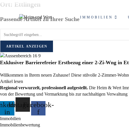
Zum
Ort: Ettlingen
Inhalt
springen
IMMOBILIEN
Passende Artikel zu Ihrer Suche
ARTIKEL ANZEIGEN
Exklusiver Barrierefreier Erstbezug einer 2-Zi-Wng in Et
Willkommen in Ihrem neuen Zuhause! Diese stilvolle 2-Zimmer-Wohnu
Artikel lesen
Regional verwurzelt, professionell aufgestellt.
Die Heim & Wert Immob
von der Bewertung und Vermarktung bis zur nachhaltigen Verwaltung 
nkedin-
Instagram
Facebook-
in
f
Immobilien
Immobilienbewertung