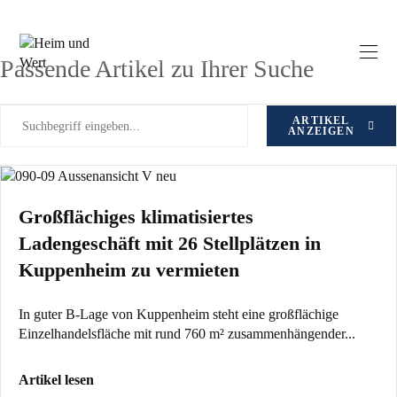
Zum
Ort: Kuppenheim
Inhalt
springen
Passende Artikel zu Ihrer Suche
ARTIKEL
ANZEIGEN
Großflächiges klimatisiertes
Ladengeschäft mit 26 Stellplätzen in
Kuppenheim zu vermieten
In guter B-Lage von Kuppenheim steht eine großflächige
Einzelhandelsfläche mit rund 760 m² zusammenhängender...
Artikel lesen