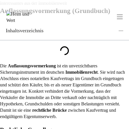
Zum
Interessantes aus der Immobilienwelt
Inhalt
Auflassungsvormerkung (Grundbuch)
springen
Inhaltsverzeichnis
Die
Auflassungsvormerkung
ist ein unverzichtbares
Sicherungsinstrument im deutschen
Immobilienrecht
. Sie wird nach
Abschluss eines notariellen Kaufvertrags im Grundbuch eingetragen
und schützt den Käufer, bis er als neuer Eigentümer im Grundbuch
eingetragen ist. Konkret verhindert die Vormerkung, dass der
Verkäufer die Immobilie an Dritte verkauft oder nachträglich mit
Hypotheken, Grundschulden oder sonstigen Belastungen versieht.
Damit ist sie eine
rechtliche Brücke
zwischen Kaufvertrag und
endgültigem Eigentumserwerb.