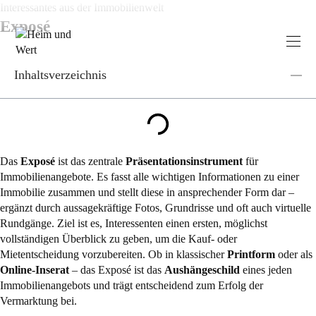
Zum
Interessantes aus der Immobilienwelt
Inhalt
Exposé
springen
Inhaltsverzeichnis
Das
Exposé
ist das zentrale
Präsentationsinstrument
für
Immobilienangebote. Es fasst alle wichtigen Informationen zu einer
Immobilie zusammen und stellt diese in ansprechender Form dar –
ergänzt durch aussagekräftige Fotos, Grundrisse und oft auch virtuelle
Rundgänge. Ziel ist es, Interessenten einen ersten, möglichst
vollständigen Überblick zu geben, um die Kauf- oder
Mietentscheidung vorzubereiten. Ob in klassischer
Printform
oder als
Online-Inserat
– das Exposé ist das
Aushängeschild
eines jeden
Immobilienangebots und trägt entscheidend zum Erfolg der
Vermarktung bei.