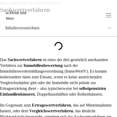
Zum
Interessantes aus der Immobilienwelt
Inhalt
Sachwertverfahren
springen
Inhaltsverzeichnis
Das
Sachwertverfahren
ist eines der drei gesetzlich anerkannten
Verfahren zur
Immobilienbewertung
nach der
Immobilienwertermittlungsverordnung (ImmoWertV). Es kommt
insbesondere dann zum Einsatz, wenn es keine ausreichenden
Vergleichsobjekte gibt oder die Immobilie nicht primär zur
Ertragserzielung dient – also typischerweise bei
selbstgenutzten
Einfamilienhäusern
, Doppelhaushälften oder Reihenhäusern.
Im Gegensatz zum
Ertragswertverfahren
, das auf Mieteinnahmen
basiert, oder dem
Vergleichswertverfahren
, das ähnliche
Marktverkäufe heranzieht, orientiert sich das Sachwertverfahren am