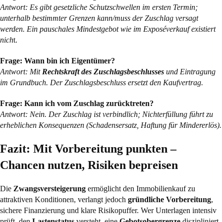
Antwort: Es gibt gesetzliche Schutzschwellen im ersten Termin;
unterhalb bestimmter Grenzen kann/muss der Zuschlag versagt
werden. Ein pauschales Mindestgebot wie im Exposéverkauf existiert
nich
t.
Frage: Wann bin ich Eigentümer?
Antwort: Mit
Rechtskraft des Zuschlagsbeschlusses
und Eintragung
im Grundbuch. Der Zuschlagsbeschluss ersetzt den Kaufvertrag.
Frage: Kann ich vom Zuschlag zurücktreten?
Antwort: Nein. Der Zuschlag ist verbindlich; Nichterfüllung führt zu
erheblichen Konsequenzen (Schadensersatz, Haftung für Mindererlös).
Fazit: Mit Vorbereitung punkten –
Chancen nutzen, Risiken bepreisen
Die
Zwangsversteigerung
ermöglicht den Immobilienkauf zu
attraktiven Konditionen, verlangt jedoch
gründliche Vorbereitung
,
sichere Finanzierung und klare Risikopuffer. Wer Unterlagen intensiv
prüft, den
Lastenstatus
versteht, eine
Gebotsobergrenze
diszipliniert