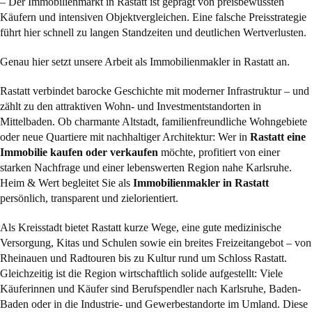
– Der Immobilienmarkt in Rastatt ist geprägt von preisbewussten
Käufern und intensiven Objektvergleichen. Eine falsche Preisstrategie
führt hier schnell zu langen Standzeiten und deutlichen Wertverlusten.
Genau hier setzt unsere Arbeit als Immobilienmakler in Rastatt an.
Rastatt verbindet barocke Geschichte mit moderner Infrastruktur – und
zählt zu den attraktiven Wohn- und Investmentstandorten in
Mittelbaden. Ob charmante Altstadt, familienfreundliche Wohngebiete
oder neue Quartiere mit nachhaltiger Architektur: Wer in
Rastatt eine
Immobilie kaufen oder verkaufen
möchte, profitiert von einer
starken Nachfrage und einer lebenswerten Region nahe Karlsruhe.
Heim & Wert begleitet Sie als
Immobilienmakler in Rastatt
persönlich, transparent und zielorientiert.
Als Kreisstadt bietet Rastatt kurze Wege, eine gute medizinische
Versorgung, Kitas und Schulen sowie ein breites Freizeitangebot – von
Rheinauen und Radtouren bis zu Kultur rund um Schloss Rastatt.
Gleichzeitig ist die Region wirtschaftlich solide aufgestellt: Viele
Käuferinnen und Käufer sind Berufspendler nach Karlsruhe, Baden-
Baden oder in die Industrie- und Gewerbestandorte im Umland. Diese