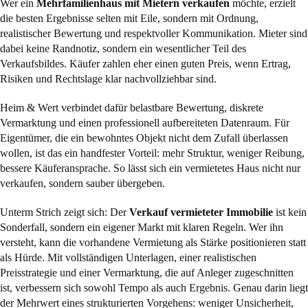
Wer ein
Mehrfamilienhaus mit Mietern verkaufen
möchte, erzielt
die besten Ergebnisse selten mit Eile, sondern mit Ordnung,
realistischer Bewertung und respektvoller Kommunikation. Mieter sind
dabei keine Randnotiz, sondern ein wesentlicher Teil des
Verkaufsbildes. Käufer zahlen eher einen guten Preis, wenn Ertrag,
Risiken und Rechtslage klar nachvollziehbar sind.
Heim & Wert verbindet dafür belastbare Bewertung, diskrete
Vermarktung und einen professionell aufbereiteten Datenraum. Für
Eigentümer, die ein bewohntes Objekt nicht dem Zufall überlassen
wollen, ist das ein handfester Vorteil: mehr Struktur, weniger Reibung,
bessere Käuferansprache. So lässt sich ein vermietetes Haus nicht nur
verkaufen, sondern sauber übergeben.
Unterm Strich zeigt sich: Der
Verkauf vermieteter Immobilie
ist kein
Sonderfall, sondern ein eigener Markt mit klaren Regeln. Wer ihn
versteht, kann die vorhandene Vermietung als Stärke positionieren statt
als Hürde. Mit vollständigen Unterlagen, einer realistischen
Preisstrategie und einer Vermarktung, die auf Anleger zugeschnitten
ist, verbessern sich sowohl Tempo als auch Ergebnis. Genau darin liegt
der Mehrwert eines strukturierten Vorgehens: weniger Unsicherheit,