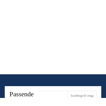
Schlagwort: Bauleitplanung
Passende
Artikel zu
ARTIKEL