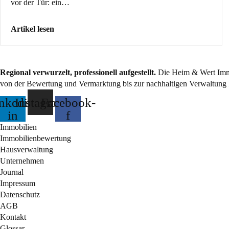
vor der Tür: ein…
Artikel lesen
Regional verwurzelt, professionell aufgestellt.
Die Heim & Wert Immo
von der Bewertung und Vermarktung bis zur nachhaltigen Verwaltung 
nkedin-
Instagram
Facebook-
in
f
Immobilien
Immobilienbewertung
Hausverwaltung
Unternehmen
Journal
Impressum
Datenschutz
AGB
Kontakt
Glossar