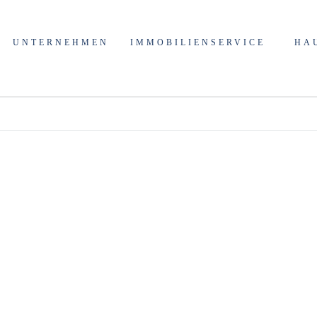
gence Gewerbeimmobili
UNTERNEHMEN
IMMOBILIENSERVICE
HA