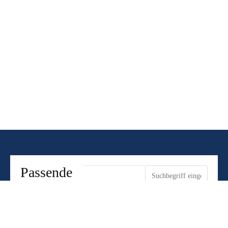
Schlagwort: Lage
Passende
Artikel zu
Ihrer
ARTIKEL
ANZEIGEN
Suche