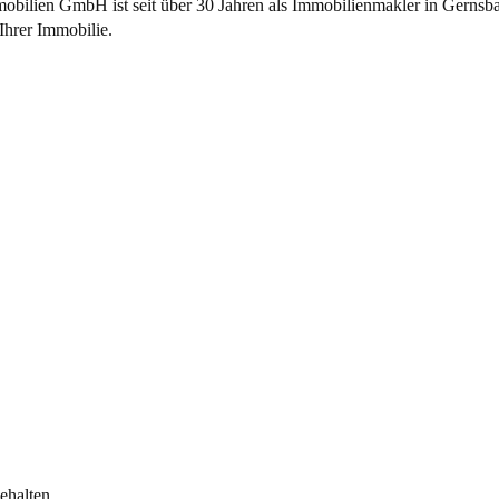
bilien GmbH ist seit über 30 Jahren als
Immobilienmakler
in Gernsba
Ihrer Immobilie.
halten.