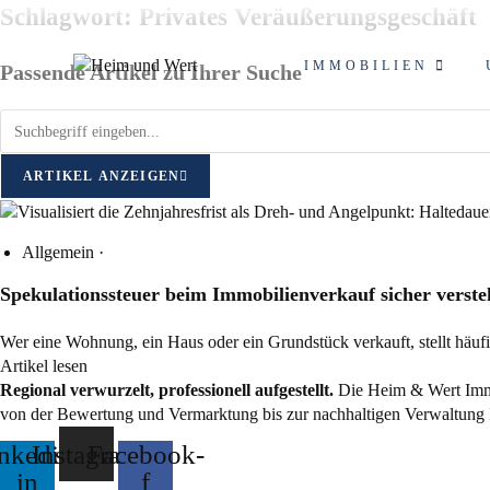
Zum
Schlagwort: Privates Veräußerungsgeschäft
Inhalt
springen
IMMOBILIEN
Passende Artikel zu Ihrer Suche
ARTIKEL ANZEIGEN
Allgemein
·
Spekulationssteuer beim Immobilienverkauf sicher verst
Wer eine Wohnung, ein Haus oder ein Grundstück verkauft, stellt häu
Artikel lesen
Regional verwurzelt, professionell aufgestellt.
Die Heim & Wert Immo
von der Bewertung und Vermarktung bis zur nachhaltigen Verwaltung 
nkedin-
Instagram
Facebook-
in
f