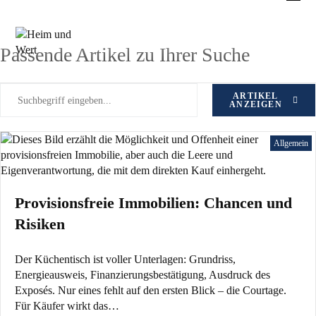
Zum
Schlagwort: Privatverkauf
Inhalt
springen
Passende Artikel zu Ihrer Suche
ARTIKEL
ANZEIGEN
Allgemein
Provisionsfreie Immobilien: Chancen und
Risiken
Der Küchentisch ist voller Unterlagen: Grundriss,
Energieausweis, Finanzierungsbestätigung, Ausdruck des
Exposés. Nur eines fehlt auf den ersten Blick – die Courtage.
Für Käufer wirkt das…