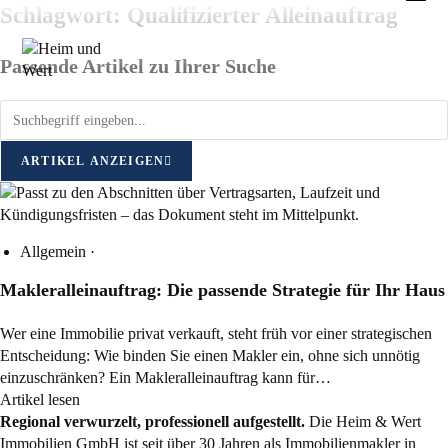
Zum
Schlagwort: Qualifizierter Alleinauftrag
Inhalt
springen
Passende Artikel zu Ihrer Suche
ARTIKEL ANZEIGEN
Allgemein
·
Makleralleinauftrag: Die passende Strategie für Ihr Haus
Wer eine Immobilie privat verkauft, steht früh vor einer strategischen
Entscheidung: Wie binden Sie einen Makler ein, ohne sich unnötig
einzuschränken? Ein Makleralleinauftrag kann für…
Artikel lesen
Regional verwurzelt, professionell aufgestellt.
Die Heim & Wert
Immobilien GmbH ist seit über 30 Jahren als
Immobilienmakler
in