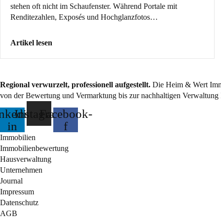
stehen oft nicht im Schaufenster. Während Portale mit
Renditezahlen, Exposés und Hochglanzfotos…
Artikel lesen
Regional verwurzelt, professionell aufgestellt.
Die Heim & Wert Immo
von der Bewertung und Vermarktung bis zur nachhaltigen Verwaltung 
nkedin-
Instagram
Facebook-
in
f
Immobilien
Immobilienbewertung
Hausverwaltung
Unternehmen
Journal
Impressum
Datenschutz
AGB