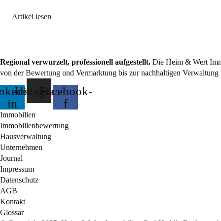
Artikel lesen
Regional verwurzelt, professionell aufgestellt.
Die Heim & Wert Immo
von der Bewertung und Vermarktung bis zur nachhaltigen Verwaltung 
nkedin-
Instagram
Facebook-
in
f
Immobilien
Immobilienbewertung
Hausverwaltung
Unternehmen
Journal
Impressum
Datenschutz
AGB
Kontakt
Glossar