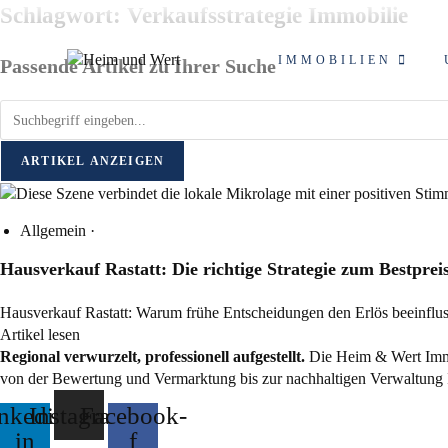
Zum
Schlagwort: Verkaufsstrategie Immobilie
Inhalt
springen
IMMOBILIEN
Passende Artikel zu Ihrer Suche
ARTIKEL ANZEIGEN
Allgemein
·
Hausverkauf Rastatt: Die richtige Strategie zum Bestprei
Hausverkauf Rastatt: Warum frühe Entscheidungen den Erlös beeinflus
Artikel lesen
Regional verwurzelt, professionell aufgestellt.
Die Heim & Wert Immo
von der Bewertung und Vermarktung bis zur nachhaltigen Verwaltung 
nkedin-
Instagram
Facebook-
in
f