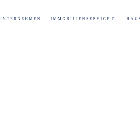
UNTERNEHMEN
IMMOBILIENSERVICE
HAU
rwaltung Baden-Baden