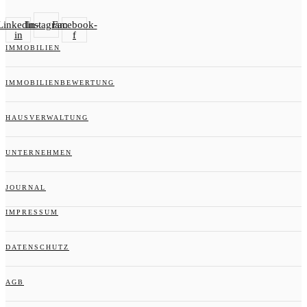
Linkedin-
Instagram
Facebook-
in
f
IMMOBILIEN
IMMOBILIENBEWERTUNG
HAUSVERWALTUNG
UNTERNEHMEN
JOURNAL
IMPRESSUM
DATENSCHUTZ
AGB