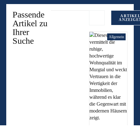
Passende
ARTIKE
ANZEIGE
Artikel zu
Ihrer
Allgemein
Suche
Immobil