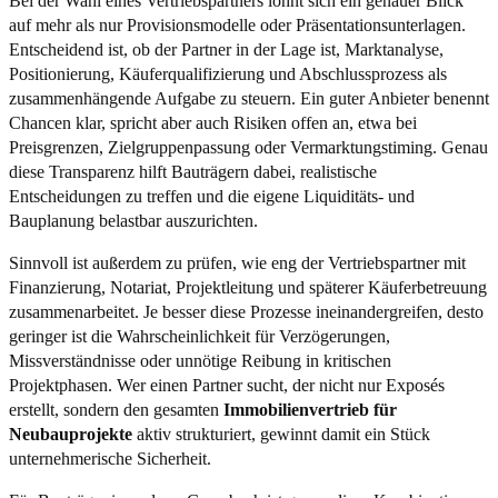
Bei der Wahl eines Vertriebspartners lohnt sich ein genauer Blick
auf mehr als nur Provisionsmodelle oder Präsentationsunterlagen.
Entscheidend ist, ob der Partner in der Lage ist, Marktanalyse,
Positionierung, Käuferqualifizierung und Abschlussprozess als
zusammenhängende Aufgabe zu steuern. Ein guter Anbieter benennt
Chancen klar, spricht aber auch Risiken offen an, etwa bei
Preisgrenzen, Zielgruppenpassung oder Vermarktungstiming. Genau
diese Transparenz hilft Bauträgern dabei, realistische
Entscheidungen zu treffen und die eigene Liquiditäts- und
Bauplanung belastbar auszurichten.
Sinnvoll ist außerdem zu prüfen, wie eng der Vertriebspartner mit
Finanzierung, Notariat, Projektleitung und späterer Käuferbetreuung
zusammenarbeitet. Je besser diese Prozesse ineinandergreifen, desto
geringer ist die Wahrscheinlichkeit für Verzögerungen,
Missverständnisse oder unnötige Reibung in kritischen
Projektphasen. Wer einen Partner sucht, der nicht nur Exposés
erstellt, sondern den gesamten
Immobilienvertrieb für
Neubauprojekte
aktiv strukturiert, gewinnt damit ein Stück
unternehmerische Sicherheit.