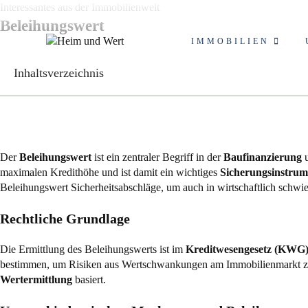
Zum
Interessantes aus der Immobilienwelt
Inhalt
Beleihungswert
springen
IMMOBILIEN
Inhaltsverzeichnis
Der
Beleihungswert
ist ein zentraler Begriff in der
Baufinanzierung
u
maximalen Kredithöhe und ist damit ein wichtiges
Sicherungsinstrum
Beleihungswert Sicherheitsabschläge, um auch in wirtschaftlich schwieri
Rechtliche Grundlage
Die Ermittlung des Beleihungswerts ist im
Kreditwesengesetz (KWG
bestimmen, um Risiken aus Wertschwankungen am Immobilienmarkt zu be
Wertermittlung
basiert.