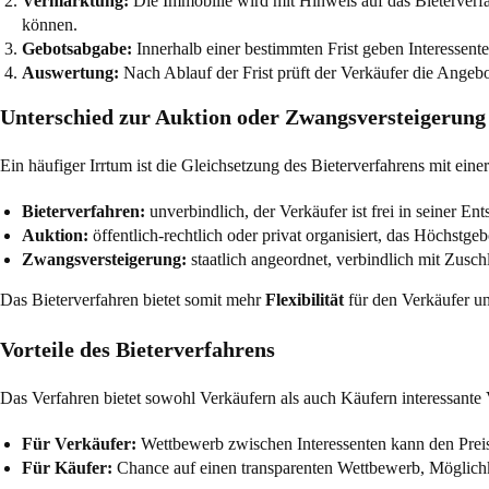
Vermarktung:
Die Immobilie wird mit Hinweis auf das Bieterverfa
können.
Gebotsabgabe:
Innerhalb einer bestimmten Frist geben Interessent
Auswertung:
Nach Ablauf der Frist prüft der Verkäufer die Angebo
Unterschied zur Auktion oder Zwangsversteigerung
Ein häufiger Irrtum ist die Gleichsetzung des Bieterverfahrens mit eine
Bieterverfahren:
unverbindlich, der Verkäufer ist frei in seiner En
Auktion:
öffentlich-rechtlich oder privat organisiert, das Höchstgebo
Zwangsversteigerung:
staatlich angeordnet, verbindlich mit Zusch
Das Bieterverfahren bietet somit mehr
Flexibilität
für den Verkäufer un
Vorteile des Bieterverfahrens
Das Verfahren bietet sowohl Verkäufern als auch Käufern interessante V
Für Verkäufer:
Wettbewerb zwischen Interessenten kann den Preis i
Für Käufer:
Chance auf einen transparenten Wettbewerb, Möglichk