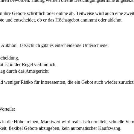
hren beworben. Häufig werden offene Besichtigungstermine angesetzt, 
en ihre Gebote schriftlich oder online ab. Teilweise wird auch eine zw
te und entscheidet, ob er das Höchstgebot annimmt oder ablehnt.
r Auktion. Tatsächlich gibt es entscheidende Unterschiede:
tscheidung.
t ist in der Regel verbindlich.
lag durch das Amtsgericht.
d weniger Risiko für Interessenten, die ein Gebot auch wieder zurückz
orteile:
n die Höhe treiben, Marktwert wird realistisch ermittelt, schnelle Ve
eit, flexibel Gebote abzugeben, kein automatischer Kaufzwang.