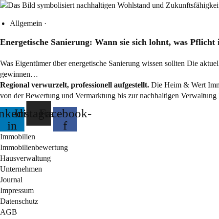
Allgemein
·
Energetische Sanierung: Wann sie sich lohnt, was Pflicht 
Was Eigentümer über energetische Sanierung wissen sollten Die aktu
gewinnen…
Regional verwurzelt, professionell aufgestellt.
Die Heim & Wert Immo
von der Bewertung und Vermarktung bis zur nachhaltigen Verwaltung 
nkedin-
Instagram
Facebook-
in
f
Immobilien
Immobilienbewertung
Hausverwaltung
Unternehmen
Journal
Impressum
Datenschutz
AGB