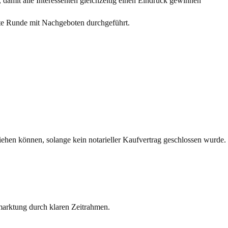
damit alle Interessenten gleichzeitig einen Eindruck gewinnen
eite Runde mit Nachgeboten durchgeführt.
iehen können, solange kein notarieller Kaufvertrag geschlossen wurde.
rmarktung durch klaren Zeitrahmen.