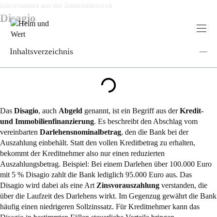
Zum
Interessantes aus der Immobilienwelt
Inhalt
Disagio
springen
Inhaltsverzeichnis
Das
Disagio
, auch
Abgeld
genannt, ist ein Begriff aus der
Kredit-
und Immobilienfinanzierung
. Es beschreibt den Abschlag vom
vereinbarten
Darlehensnominalbetrag
, den die Bank bei der
Auszahlung einbehält. Statt den vollen Kreditbetrag zu erhalten,
bekommt der Kreditnehmer also nur einen reduzierten
Auszahlungsbetrag. Beispiel: Bei einem Darlehen über 100.000 Euro
mit 5 % Disagio zahlt die Bank lediglich 95.000 Euro aus. Das
Disagio wird dabei als eine Art
Zinsvorauszahlung
verstanden, die
über die Laufzeit des Darlehens wirkt. Im Gegenzug gewährt die Bank
häufig einen niedrigeren Sollzinssatz. Für Kreditnehmer kann das