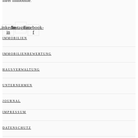
Ihrer Immobilie.
Linkedin-
Instagram
Facebook-
in
f
IMMOBILIEN
IMMOBILIENBEWERTUNG
HAUSVERWALTUNG
UNTERNEHMEN
JOURNAL
IMPRESSUM
DATENSCHUTZ