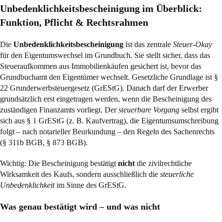
Unbedenklichkeitsbescheinigung im Überblick:
Funktion, Pflicht & Rechtsrahmen
Die
Unbedenklichkeitsbescheinigung
ist das zentrale
Steuer-Okay
für den Eigentumswechsel im Grundbuch. Sie stellt sicher, dass das
Steueraufkommen aus Immobilienkäufen gesichert ist, bevor das
Grundbuchamt den Eigentümer wechselt. Gesetzliche Grundlage ist
§
22 Grunderwerbsteuergesetz (GrEStG)
. Danach darf der Erwerber
grundsätzlich erst eingetragen werden, wenn die Bescheinigung des
zuständigen Finanzamts vorliegt. Der
steuerbare Vorgang
selbst ergibt
sich aus
§ 1 GrEStG
(z. B. Kaufvertrag), die Eigentumsumschreibung
folgt – nach notarieller Beurkundung – den Regeln des Sachenrechts
(
§ 311b BGB
,
§ 873 BGB
).
Wichtig: Die Bescheinigung bestätigt
nicht
die zivilrechtliche
Wirksamkeit des Kaufs, sondern ausschließlich die
steuerliche
Unbedenklichkeit
im Sinne des GrEStG.
Was genau bestätigt wird – und was nicht