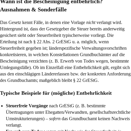
Wann ist die Bescheinigung entbehrlich?
Ausnahmen & Sonderfälle
Das Gesetz kennt Fälle, in denen eine Vorlage
nicht
verlangt wird.
Hintergrund ist, dass der Gesetzgeber die Steuer bereits anderweitig
gesichert sieht oder Steuerfreiheit typischerweise vorliegt. Die
Erteilung ist nach
§ 22 Abs. 2 GrEStG
u. a. möglich, wenn
Steuerfreiheit gegeben ist; länderspezifische Verwaltungsvorschriften
konkretisieren, in welchen Konstellationen Grundbuchämter auf die
Bescheinigung verzichten (z. B. Erwerb von Todes wegen, bestimmte
Umlegungsfälle). Ob im Einzelfall eine Entbehrlichkeit gilt, ergibt sich
aus den einschlägigen Ländererlassen bzw. der konkreten Anforderung
des Grundbuchamts; maßgeblich bleibt
§ 22 GrEStG
.
Typische Beispiele für (mögliche) Entbehrlichkeit
Steuerfreie Vorgänge
nach GrEStG (z. B. bestimmte
Übertragungen unter Ehegatten/Verwandten, gesellschaftsrechtliche
Umstrukturierungen) –
sofern
das Grundbuchamt keinen Nachweis
verlangt.