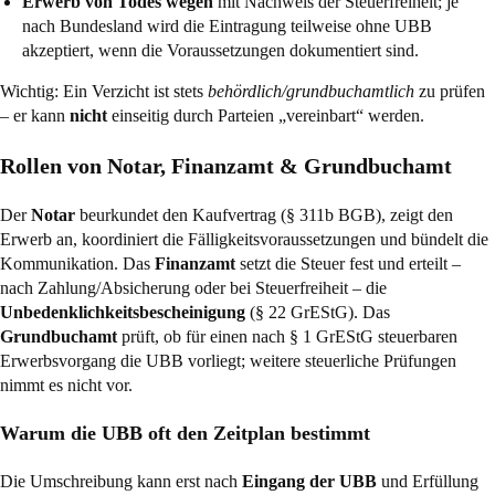
Erwerb von Todes wegen
mit Nachweis der Steuerfreiheit; je
nach Bundesland wird die Eintragung teilweise ohne UBB
akzeptiert, wenn die Voraussetzungen dokumentiert sind.
Wichtig: Ein Verzicht ist stets
behördlich/grundbuchamtlich
zu prüfen
– er kann
nicht
einseitig durch Parteien „vereinbart“ werden.
Rollen von Notar, Finanzamt & Grundbuchamt
Der
Notar
beurkundet den Kaufvertrag (
§ 311b BGB
), zeigt den
Erwerb an, koordiniert die Fälligkeitsvoraussetzungen und bündelt die
Kommunikation. Das
Finanzamt
setzt die Steuer fest und erteilt –
nach Zahlung/Absicherung oder bei Steuerfreiheit – die
Unbedenklichkeitsbescheinigung
(
§ 22 GrEStG
). Das
Grundbuchamt
prüft, ob für einen nach
§ 1 GrEStG
steuerbaren
Erwerbsvorgang die UBB vorliegt; weitere steuerliche Prüfungen
nimmt es nicht vor.
Warum die UBB oft den Zeitplan bestimmt
Die Umschreibung kann erst nach
Eingang der UBB
und Erfüllung