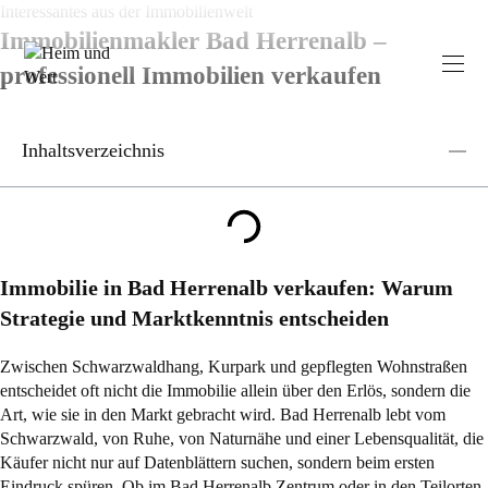
Zum
Interessantes aus der Immobilienwelt
Inhalt
Immobilienmakler Bad Herrenalb –
springen
professionell Immobilien verkaufen
Inhaltsverzeichnis
Immobilie in Bad Herrenalb verkaufen: Warum
Strategie und Marktkenntnis entscheiden
Zwischen Schwarzwaldhang, Kurpark und gepflegten Wohnstraßen
entscheidet oft nicht die Immobilie allein über den Erlös, sondern die
Art, wie sie in den Markt gebracht wird. Bad Herrenalb lebt vom
Schwarzwald, von Ruhe, von Naturnähe und einer Lebensqualität, die
Käufer nicht nur auf Datenblättern suchen, sondern beim ersten
Eindruck spüren. Ob im Bad Herrenalb Zentrum oder in den Teilorten