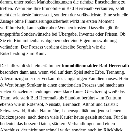
darum, unter realen Marktbedingungen die richtige Entscheidung zu
treffen. Wenn Sie Ihre Immobilie in Bad Herrenalb verkaufen, zählt
nicht der lauteste Interessent, sondern der verlässlichste. Eine schnelle
Zusage ohne Finanzierungssicherheit wirkt im ersten Moment
verführerisch, kann später aber Wochen kosten. Dasselbe gilt für
ungeprüfte Sonderwünsche bei Übergabe, Inventar oder Fristen. Ob
Sie ein Einfamilienhaus abgeben oder eine Eigentumswohnung
veräußern: Der Prozess verdient dieselbe Sorgfalt wie die
Entscheidung zum Kauf.
Deshalb zahlt sich ein erfahrener
Immobilienmakler Bad Herrenalb
besonders dann aus, wenn viel auf dem Spiel steht: Erbe, Trennung,
Altersumzug oder der Verkauf des langjährigen Familienhauses. Heim
& Wert bringt Struktur in einen emotionalen Prozess und macht aus
vielen Einzelentscheidungen eine klare Linie. Gleichzeitig weiß das
Team, wie stark Bad Herrenalb als Standort berührt – im Zentrum
ebenso wie in Rotensol, Neusatz, Bernbach, Althof und Gaistal:
Schwarzwald, Ruhe, Naturnähe, Lebensqualität und jene seltenen
Rückzugsorte, nach denen viele Käufer heute gezielt suchen. Für Sie
bedeutet das bessere Daten, stärkere Verhandlungen und einen
Abschluss, der nicht nur schnell wirkt, sondern auch im Rückblick