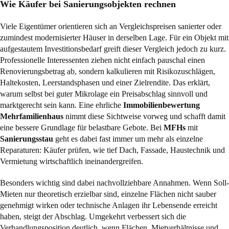
Wie Käufer bei Sanierungsobjekten rechnen
Viele Eigentümer orientieren sich an Vergleichspreisen sanierter oder
zumindest modernisierter Häuser in derselben Lage. Für ein Objekt mit
aufgestautem Investitionsbedarf greift dieser Vergleich jedoch zu kurz.
Professionelle Interessenten ziehen nicht einfach pauschal einen
Renovierungsbetrag ab, sondern kalkulieren mit Risikozuschlägen,
Haltekosten, Leerstandsphasen und einer Zielrendite. Das erklärt,
warum selbst bei guter Mikrolage ein Preisabschlag sinnvoll und
marktgerecht sein kann. Eine ehrliche
Immobilienbewertung
Mehrfamilienhaus
nimmt diese Sichtweise vorweg und schafft damit
eine bessere Grundlage für belastbare Gebote. Bei
MFHs
mit
Sanierungsstau
geht es dabei fast immer um mehr als einzelne
Reparaturen: Käufer prüfen, wie tief Dach, Fassade, Haustechnik und
Vermietung wirtschaftlich ineinandergreifen.
Besonders wichtig sind dabei nachvollziehbare Annahmen. Wenn Soll-
Mieten nur theoretisch erzielbar sind, einzelne Flächen nicht sauber
genehmigt wirken oder technische Anlagen ihr Lebensende erreicht
haben, steigt der Abschlag. Umgekehrt verbessert sich die
Verhandlungsposition deutlich, wenn Flächen, Mietverhältnisse und