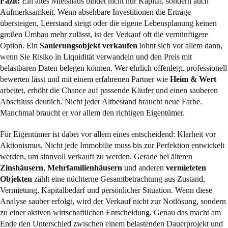
Fazit:
Ein altes Mietshaus bindet nicht nur Kapital, sondern auch
Aufmerksamkeit. Wenn absehbare Investitionen die Erträge
übersteigen, Leerstand steigt oder die eigene Lebensplanung keinen
großen Umbau mehr zulässt, ist der Verkauf oft die vernünftigere
Option. Ein
Sanierungsobjekt verkaufen
lohnt sich vor allem dann,
wenn Sie Risiko in Liquidität verwandeln und den Preis mit
belastbaren Daten belegen können. Wer ehrlich offenlegt, professionell
bewerten lässt und mit einem erfahrenen Partner wie
Heim & Wert
arbeitet, erhöht die Chance auf passende Käufer und einen sauberen
Abschluss deutlich. Nicht jeder Altbestand braucht neue Farbe.
Manchmal braucht er vor allem den richtigen Eigentümer.
Für Eigentümer ist dabei vor allem eines entscheidend: Klarheit vor
Aktionismus. Nicht jede Immobilie muss bis zur Perfektion entwickelt
werden, um sinnvoll verkauft zu werden. Gerade bei älteren
Zinshäusern
,
Mehrfamilienhäusern
und anderen
vermieteten
Objekten
zählt eine nüchterne Gesamtbetrachtung aus Zustand,
Vermietung, Kapitalbedarf und persönlicher Situation. Wenn diese
Analyse sauber erfolgt, wird der Verkauf nicht zur Notlösung, sondern
zu einer aktiven wirtschaftlichen Entscheidung. Genau das macht am
Ende den Unterschied zwischen einem belastenden Dauerprojekt und