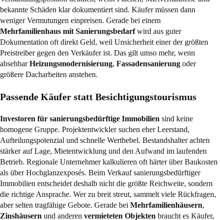
bekannte Schäden klar dokumentiert sind. Käufer müssen dann
weniger Vermutungen einpreisen. Gerade bei einem
Mehrfamilienhaus mit Sanierungsbedarf
wird aus guter
Dokumentation oft direkt Geld, weil Unsicherheit einer der größten
Preistreiber gegen den Verkäufer ist. Das gilt umso mehr, wenn
absehbar
Heizungsmodernisierung
,
Fassadensanierung
oder
größere Dacharbeiten anstehen.
Passende Käufer statt Besichtigungstourismus
Investoren für sanierungsbedürftige Immobilien
sind keine
homogene Gruppe. Projektentwickler suchen eher Leerstand,
Aufteilungspotenzial und schnelle Werthebel. Bestandshalter achten
stärker auf Lage, Mietentwicklung und den Aufwand im laufenden
Betrieb. Regionale Unternehmer kalkulieren oft härter über Baukosten
als über Hochglanzexposés. Beim Verkauf sanierungsbedürftiger
Immobilien entscheidet deshalb nicht die größte Reichweite, sondern
die richtige Ansprache. Wer zu breit streut, sammelt viele Rückfragen,
aber selten tragfähige Gebote. Gerade bei
Mehrfamilienhäusern
,
Zinshäusern
und anderen
vermieteten Objekten
braucht es Käufer,