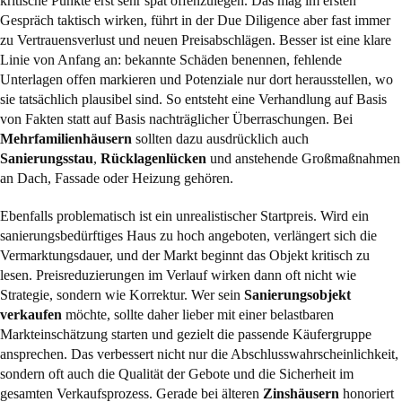
kritische Punkte erst sehr spät offenzulegen. Das mag im ersten
Gespräch taktisch wirken, führt in der Due Diligence aber fast immer
zu Vertrauensverlust und neuen Preisabschlägen. Besser ist eine klare
Linie von Anfang an: bekannte Schäden benennen, fehlende
Unterlagen offen markieren und Potenziale nur dort herausstellen, wo
sie tatsächlich plausibel sind. So entsteht eine Verhandlung auf Basis
von Fakten statt auf Basis nachträglicher Überraschungen. Bei
Mehrfamilienhäusern
sollten dazu ausdrücklich auch
Sanierungsstau
,
Rücklagenlücken
und anstehende Großmaßnahmen
an Dach, Fassade oder Heizung gehören.
Ebenfalls problematisch ist ein unrealistischer Startpreis. Wird ein
sanierungsbedürftiges Haus zu hoch angeboten, verlängert sich die
Vermarktungsdauer, und der Markt beginnt das Objekt kritisch zu
lesen. Preisreduzierungen im Verlauf wirken dann oft nicht wie
Strategie, sondern wie Korrektur. Wer sein
Sanierungsobjekt
verkaufen
möchte, sollte daher lieber mit einer belastbaren
Markteinschätzung starten und gezielt die passende Käufergruppe
ansprechen. Das verbessert nicht nur die Abschlusswahrscheinlichkeit,
sondern oft auch die Qualität der Gebote und die Sicherheit im
gesamten Verkaufsprozess. Gerade bei älteren
Zinshäusern
honoriert