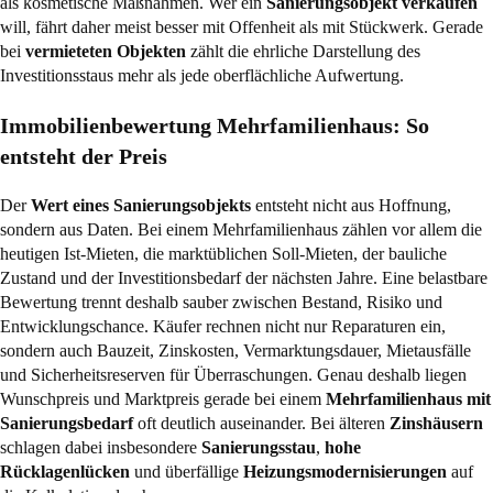
als kosmetische Maßnahmen. Wer ein
Sanierungsobjekt verkaufen
will, fährt daher meist besser mit Offenheit als mit Stückwerk. Gerade
bei
vermieteten Objekten
zählt die ehrliche Darstellung des
Investitionsstaus mehr als jede oberflächliche Aufwertung.
Immobilienbewertung Mehrfamilienhaus: So
entsteht der Preis
Der
Wert eines Sanierungsobjekts
entsteht nicht aus Hoffnung,
sondern aus Daten. Bei einem Mehrfamilienhaus zählen vor allem die
heutigen Ist-Mieten, die marktüblichen Soll-Mieten, der bauliche
Zustand und der Investitionsbedarf der nächsten Jahre. Eine belastbare
Bewertung trennt deshalb sauber zwischen Bestand, Risiko und
Entwicklungschance. Käufer rechnen nicht nur Reparaturen ein,
sondern auch Bauzeit, Zinskosten, Vermarktungsdauer, Mietausfälle
und Sicherheitsreserven für Überraschungen. Genau deshalb liegen
Wunschpreis und Marktpreis gerade bei einem
Mehrfamilienhaus mit
Sanierungsbedarf
oft deutlich auseinander. Bei älteren
Zinshäusern
schlagen dabei insbesondere
Sanierungsstau
,
hohe
Rücklagenlücken
und überfällige
Heizungsmodernisierungen
auf