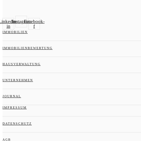
Linkedin-
Instagram
Facebook-
in
f
IMMOBILIEN
IMMOBILIENBEWERTUNG
HAUSVERWALTUNG
UNTERNEHMEN
JOURNAL
IMPRESSUM
DATENSCHUTZ
AGB