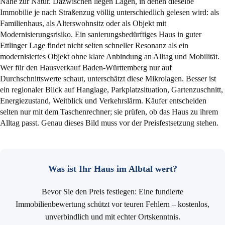
Nähe zur Natur. Dazwischen liegen Lagen, in denen dieselbe
Immobilie je nach Straßenzug völlig unterschiedlich gelesen wird: als
Familienhaus, als Alterswohnsitz oder als Objekt mit
Modernisierungsrisiko. Ein sanierungsbedürftiges Haus in guter
Ettlinger Lage findet nicht selten schneller Resonanz als ein
modernisiertes Objekt ohne klare Anbindung an Alltag und Mobilität.
Wer für den Hausverkauf Baden-Württemberg nur auf
Durchschnittswerte schaut, unterschätzt diese Mikrolagen. Besser ist
ein regionaler Blick auf Hanglage, Parkplatzsituation, Gartenzuschnitt,
Energiezustand, Weitblick und Verkehrslärm. Käufer entscheiden
selten nur mit dem Taschenrechner; sie prüfen, ob das Haus zu ihrem
Alltag passt. Genau dieses Bild muss vor der Preisfestsetzung stehen.
Was ist Ihr Haus im Albtal wert?
Bevor Sie den Preis festlegen: Eine fundierte
Immobilienbewertung schützt vor teuren Fehlern – kostenlos,
unverbindlich und mit echter Ortskenntnis.