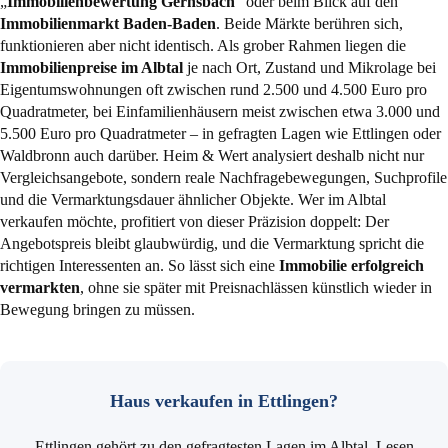
„
Immobilienbewertung Gernsbach
“ oder beim Blick auf den
Immobilienmarkt Baden-Baden
. Beide Märkte berühren sich,
funktionieren aber nicht identisch. Als grober Rahmen liegen die
Immobilienpreise im Albtal
je nach Ort, Zustand und Mikrolage bei
Eigentumswohnungen oft zwischen rund 2.500 und 4.500 Euro pro
Quadratmeter, bei Einfamilienhäusern meist zwischen etwa 3.000 und
5.500 Euro pro Quadratmeter – in gefragten Lagen wie Ettlingen oder
Waldbronn auch darüber. Heim & Wert analysiert deshalb nicht nur
Vergleichsangebote, sondern reale Nachfragebewegungen, Suchprofile
und die Vermarktungsdauer ähnlicher Objekte. Wer im Albtal
verkaufen möchte, profitiert von dieser Präzision doppelt: Der
Angebotspreis bleibt glaubwürdig, und die Vermarktung spricht die
richtigen Interessenten an. So lässt sich eine
Immobilie erfolgreich
vermarkten
, ohne sie später mit Preisnachlässen künstlich wieder in
Bewegung bringen zu müssen.
Haus verkaufen in Ettlingen?
Ettlingen gehört zu den gefragtesten Lagen im Albtal. Lesen