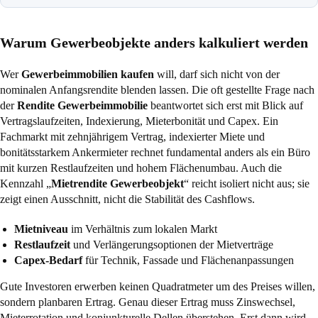
Warum Gewerbeobjekte anders kalkuliert werden
Wer
Gewerbeimmobilien kaufen
will, darf sich nicht von der
nominalen Anfangsrendite blenden lassen. Die oft gestellte Frage nach
der
Rendite Gewerbeimmobilie
beantwortet sich erst mit Blick auf
Vertragslaufzeiten, Indexierung, Mieterbonität und Capex. Ein
Fachmarkt mit zehnjährigem Vertrag, indexierter Miete und
bonitätsstarkem Ankermieter rechnet fundamental anders als ein Büro
mit kurzen Restlaufzeiten und hohem Flächenumbau. Auch die
Kennzahl „
Mietrendite Gewerbeobjekt
“ reicht isoliert nicht aus; sie
zeigt einen Ausschnitt, nicht die Stabilität des Cashflows.
Mietniveau
im Verhältnis zum lokalen Markt
Restlaufzeit
und Verlängerungsoptionen der Mietverträge
Capex-Bedarf
für Technik, Fassade und Flächenanpassungen
Gute Investoren erwerben keinen Quadratmeter um des Preises willen,
sondern planbaren Ertrag. Genau dieser Ertrag muss Zinswechsel,
Mieterrotation und konjunkturelle Dellen überstehen. Erst dann wird