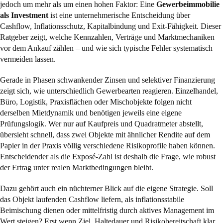
jedoch um mehr als um einen hohen Faktor: Eine
Gewerbeimmobilie
als Investment
ist eine unternehmerische Entscheidung über
Cashflow, Inflationsschutz, Kapitalbindung und Exit-Fähigkeit. Dieser
Ratgeber zeigt, welche Kennzahlen, Verträge und Marktmechaniken
vor dem Ankauf zählen – und wie sich typische Fehler systematisch
vermeiden lassen.
Gerade in Phasen schwankender Zinsen und selektiver Finanzierung
zeigt sich, wie unterschiedlich Gewerbearten reagieren. Einzelhandel,
Büro, Logistik, Praxisflächen oder Mischobjekte folgen nicht
derselben Mietdynamik und benötigen jeweils eine eigene
Prüfungslogik. Wer nur auf Kaufpreis und Quadratmeter abstellt,
übersieht schnell, dass zwei Objekte mit ähnlicher Rendite auf dem
Papier in der Praxis völlig verschiedene Risikoprofile haben können.
Entscheidender als die Exposé-Zahl ist deshalb die Frage, wie robust
der Ertrag unter realen Marktbedingungen bleibt.
Dazu gehört auch ein nüchterner Blick auf die eigene Strategie. Soll
das Objekt laufenden Cashflow liefern, als inflationsstabile
Beimischung dienen oder mittelfristig durch aktives Management im
Wert steigen? Erst wenn Ziel, Haltedauer und Risikobereitschaft klar