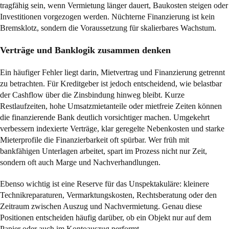
tragfähig sein, wenn Vermietung länger dauert, Baukosten steigen oder
Investitionen vorgezogen werden. Nüchterne Finanzierung ist kein
Bremsklotz, sondern die Voraussetzung für skalierbares Wachstum.
Verträge und Banklogik zusammen denken
Ein häufiger Fehler liegt darin, Mietvertrag und Finanzierung getrennt
zu betrachten. Für Kreditgeber ist jedoch entscheidend, wie belastbar
der Cashflow über die Zinsbindung hinweg bleibt. Kurze
Restlaufzeiten, hohe Umsatzmietanteile oder mietfreie Zeiten können
die finanzierende Bank deutlich vorsichtiger machen. Umgekehrt
verbessern indexierte Verträge, klar geregelte Nebenkosten und starke
Mieterprofile die Finanzierbarkeit oft spürbar. Wer früh mit
bankfähigen Unterlagen arbeitet, spart im Prozess nicht nur Zeit,
sondern oft auch Marge und Nachverhandlungen.
Ebenso wichtig ist eine Reserve für das Unspektakuläre: kleinere
Technikreparaturen, Vermarktungskosten, Rechtsberatung oder den
Zeitraum zwischen Auszug und Nachvermietung. Genau diese
Positionen entscheiden häufig darüber, ob ein Objekt nur auf dem
Papier oder auch im Kontoauszug performt.