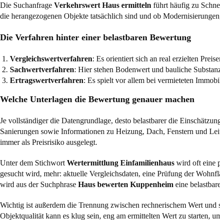
Die Suchanfrage
Verkehrswert Haus ermitteln
führt häufig zu Schnel
die herangezogenen Objekte tatsächlich sind und ob Modernisierunge
Die Verfahren hinter einer belastbaren Bewertung
Vergleichswertverfahren
: Es orientiert sich an real erzielten Pre
Sachwertverfahren
: Hier stehen Bodenwert und bauliche Substanz 
Ertragswertverfahren
: Es spielt vor allem bei vermieteten Immo
Welche Unterlagen die Bewertung genauer machen
Je vollständiger die Datengrundlage, desto belastbarer die Einschätz
Sanierungen sowie Informationen zu Heizung, Dach, Fenstern und Leitun
immer als Preisrisiko ausgelegt.
Unter dem Stichwort
Wertermittlung Einfamilienhaus
wird oft eine 
gesucht wird, mehr: aktuelle Vergleichsdaten, eine Prüfung der Wohn
wird aus der Suchphrase
Haus bewerten Kuppenheim
eine belastbar
Wichtig ist außerdem die Trennung zwischen rechnerischem Wert und si
Objektqualität kann es klug sein, eng am ermittelten Wert zu starten, 