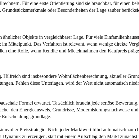
lrechnern. Für eine erste Orientierung sind sie brauchbar, für einen be
n, Grundstücksmerkmale oder Besonderheiten der Lage sauber berücksi
isen ähnlicher Objekte in vergleichbarer Lage. Für viele Einfamilienhäuser
im Mittelpunkt. Das Verfahren ist relevant, wenn wenige direkte Vergl
bilien eine Rolle, wenn Rendite und Mieteinnahmen den Kaufpreis präge
ung. Hilfreich sind insbesondere Wohnflächenberechnung, aktueller Gr
gen. Fehlen diese Unterlagen, wird der Wert nicht automatisch niedrig
pauschale Formel erwartet. Tatsächlich braucht jede seriöse Bewertung,
fläche, den Energieausweis, Grundrisse, Modernisierungsnachweise un
e Entscheidungsgrundlage.
nnvoller Preisstrategie. Nicht jeder Marktwert führt automatisch zum
um Dynamik zu erzeugen, statt mit einem Aufschlag den Markt zunächst z