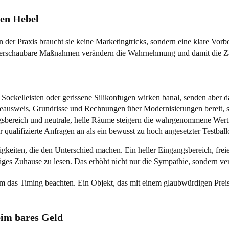
ten Hebel
In der Praxis braucht sie keine Marketingtricks, sondern eine klare Vorb
 überschaubare Maßnahmen verändern die Wahrnehmung und damit die Za
ockelleisten oder gerissene Silikonfugen wirken banal, senden aber d
ausweis, Grundrisse und Rechnungen über Modernisierungen bereit, sin
gsbereich und neutrale, helle Räume steigern die wahrgenommene Werti
r qualifizierte Anfragen an als ein bewusst zu hoch angesetzter Testball
inigkeiten, die den Unterschied machen. Ein heller Eingangsbereich, fre
ftiges Zuhause zu lesen. Das erhöht nicht nur die Sympathie, sondern ve
m das Timing beachten. Ein Objekt, das mit einem glaubwürdigen Preis
eim bares Geld