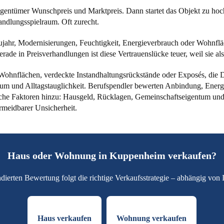
gentümer Wunschpreis und Marktpreis. Dann startet das Objekt zu hoch, 
handlungsspielraum. Oft zurecht.
jahr, Modernisierungen, Feuchtigkeit, Energieverbrauch oder Wohnfläc
erade in Preisverhandlungen ist diese Vertrauenslücke teuer, weil sie a
ohnflächen, verdeckte Instandhaltungsrückstände oder Exposés, die Da
uraum und Alltagstauglichkeit. Berufspendler bewerten Anbindung, Ener
he Faktoren hinzu: Hausgeld, Rücklagen, Gemeinschaftseigentum und
rmeidbarer Unsicherheit.
Haus oder Wohnung in Kuppenheim verkaufen?
dierten Bewertung folgt die richtige Verkaufsstrategie – abhängig von I
Haus verkaufen
Wohnung verkaufen