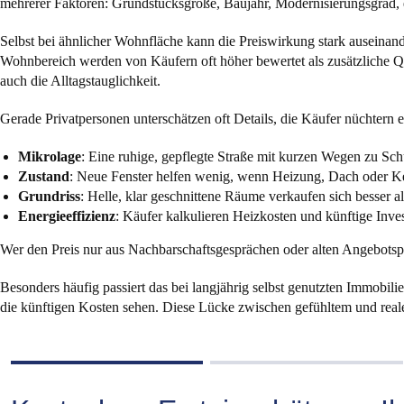
mehrerer Faktoren: Grundstücksgröße, Baujahr, Modernisierungsgrad, e
Selbst bei ähnlicher Wohnfläche kann die Preiswirkung stark auseinande
Wohnbereich werden von Käufern oft höher bewertet als zusätzliche Qu
auch die Alltagstauglichkeit.
Gerade Privatpersonen unterschätzen oft Details, die Käufer nüchtern e
Mikrolage
: Eine ruhige, gepflegte Straße mit kurzen Wegen zu Sch
Zustand
: Neue Fenster helfen wenig, wenn Heizung, Dach oder Ke
Grundriss
: Helle, klar geschnittene Räume verkaufen sich besser als
Energieeffizienz
: Käufer kalkulieren Heizkosten und künftige Inves
Wer den Preis nur aus Nachbarschaftsgesprächen oder alten Angebotspre
Besonders häufig passiert das bei langjährig selbst genutzten Immobil
die künftigen Kosten sehen. Diese Lücke zwischen gefühltem und reale