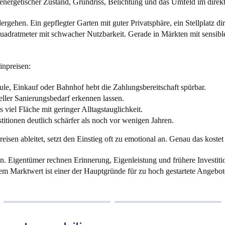
nergetischer Zustand, Grundriss, Belichtung und das Umfeld im direkt
rgehen. Ein gepflegter Garten mit guter Privatsphäre, ein Stellplatz di
adratmeter mit schwacher Nutzbarkeit. Gerade in Märkten mit sensible
inpreisen:
ule, Einkauf oder Bahnhof hebt die Zahlungsbereitschaft spürbar.
ller Sanierungsbedarf erkennen lassen.
 viel Fläche mit geringer Alltagstauglichkeit.
titionen deutlich schärfer als noch vor wenigen Jahren.
isen ableitet, setzt den Einstieg oft zu emotional an. Genau das koste
ien. Eigentümer rechnen Erinnerung, Eigenleistung und frühere Investi
m Marktwert ist einer der Hauptgründe für zu hoch gestartete Angebot