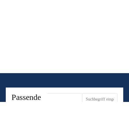
Schlagwort: Sanierungsobjekt
Passende
Artikel zu
Ihrer
ARTIKEL
ANZEIGEN
Suche